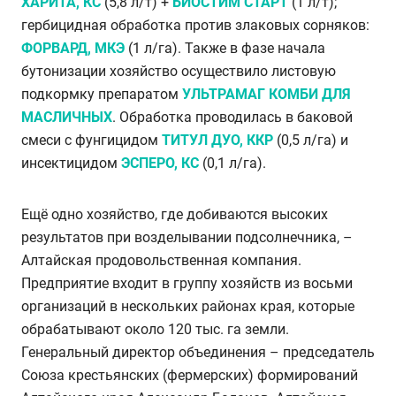
ХАРИТА, КС
(5,8 л/т) +
БИОСТИМ СТАРТ
(1 л/т);
гербицидная обработка против злаковых сорняков:
ФОРВАРД, МКЭ
(1 л/га). Также в фазе начала
бутонизации хозяйство осуществило листовую
подкормку препаратом
УЛЬТРАМАГ КОМБИ ДЛЯ
МАСЛИЧНЫХ
. Обработка проводилась в баковой
смеси с фунгицидом
ТИТУЛ ДУО, ККР
(0,5 л/га) и
инсектицидом
ЭСПЕРО, КС
(0,1 л/га).
Ещё одно хозяйство, где добиваются высоких
результатов при возделывании подсолнечника, –
Алтайская продовольственная компания.
Предприятие входит в группу хозяйств из восьми
организаций в нескольких районах края, которые
обрабатывают около 120 тыс. га земли.
Генеральный директор объединения – председатель
Союза крестьянских (фермерских) формирований