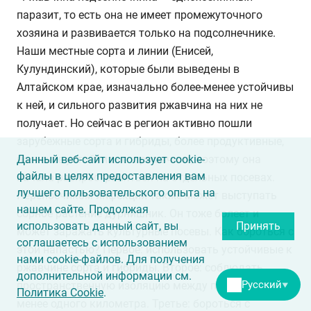
паразит, то есть она не имеет промежуточного
хозяина и развивается только на подсолнечнике.
Наши местные сорта и линии (Енисей,
Кулундинский), которые были выведены в
Алтайском крае, изначально более-менее устойчивы
к ней, и сильного развития ржавчина на них не
получает. Но сейчас в регион активно пошли
зарубежные сорта и гибриды, более продуктивные,
Данный веб-сайт использует cookie-
но менее устойчивые к ржавчине, поэтому она
файлы в целях предоставления вам
начала распространяться на отдельных посевах.
лучшего пользовательского опыта на
Переносчиком инфекции также может выступать
нашем сайте. Продолжая
сорное растение дурнишник. Он тоже болеет и
использовать данный сайт, вы
Принять
может заражать культурные посевы. Как бороться с
соглашаетесь с использованием
этой напастью? Первое: использовать устойчивые к
нами cookie-файлов. Для получения
ржавчине сорта и гибриды. Второе: соблюдать
дополнительной информации см.
Русский
пространственную изоляцию между полями не
▼
Политика Cookie
.
менее одного километра. Третье: бороться с