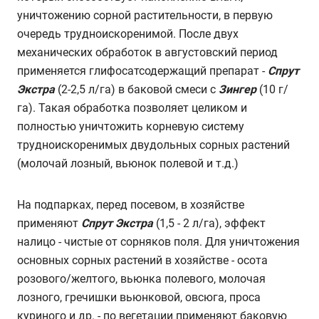
уничтожению сорной растительности, в первую
очередь трудноискоренимой. После двух
механических обработок в августовский период
применяется глифосатсодержащий препарат -
Спрут
Экстра
(2-2,5 л/га) в баковой смеси с
Зингер
(10 г/
га). Такая обработка позволяет целиком и
полностью уничтожить корневую систему
трудноискоренимых двудольных сорных растений
(молочай лозный, вьюнок полевой и т.д.)
На подпарках, перед посевом, в хозяйстве
применяют
Спрут Экстра
(1,5 - 2 л/га), эффект
налицо - чистые от сорняков поля. Для уничтожения
основных сорных растений в хозяйстве - осота
розового/желтого, вьюнка полевого, молочая
лозного, гречишки вьюнковой, овсюга, проса
куриного и др. - по вегетации применяют баковую