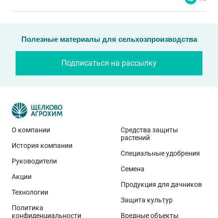
Полезные материалы для сельхозпроизводства
Подписаться на рассылку
О компании
Средства защиты
растений
История компании
Эти результаты особенно показательны для
Специальные удобрения
условий Приволжского федерального округа. Они
Руководители
Семена
демонстрируют, что потенциал интенсивного сорта
Акции
реализуется при грамотном управлении
Продукция для дачников
Технологии
технологией: сбалансированном минеральном
Защита культур
Политика
питании, эффективной защите растений и точном
конфиденциальности
Вредные объекты