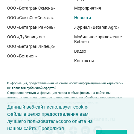
сопровождении посевов. Напомним, что
Ермоловка
ООО «Бетагран Семена»
Мероприятия
относится к новому поколению сортов орловского
ООО «СоюзСемСвекла»
Новости
биотипа озимой пшеницы. Это достижение
департамента селекции и семеноводства «Щёлково
ООО «Бетагран Рамонь»
Журнал «Betaren Agro»
Агрохим». Ей принадлежит рекорд
122,6 ц/га
,
ООО «Дубовицкое»
Мобильное приложение
полученный в Орловской области в 2025 году.
Betaren
ООО «Бетагран Липецк»
Ермоловка максимально отзывчива на приёмы
Видео
ООО «Бетанет»
интенсификации. Внесена в Государственный реестр
Контакты
селекционных достижений РФ в 2025 году. Её
отличают короткая неполегающая соломина,
массивный поникающий колос и высокая
Информация, представленная на сайте носит информационный характер и
озернённость – до
50–80
зёрен в колосе вместо
20–
не является публичной офертой.
Отправляя личную информацию через любые формы на сайте, вы
30
у традиционных сортов. Именно такая
автоматически подтверждаете свое согласие на обработку персональных
данных и соглашаетесь с
политикой конфиденциальности
.
архитектура растения позволяет эффективно
Данный веб-сайт использует cookie-
использовать высокий агрофон и формировать
файлы в целях предоставления вам
info@betaren.ru
+7 (495) 745-05-51
урожай, недостижимый для прежних селекционных
лучшего пользовательского опыта на
образцов.
нашем сайте. Продолжая