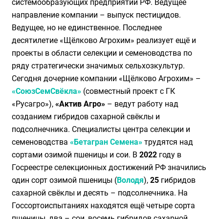
системообразующих предприятий РФ. Ведущее
направление компании – выпуск пестицидов.
Ведущее, но не единственное. Последнее
десятилетие «Щёлково Агрохим» реализует ещё и
проекты в области селекции и семеноводства по
ряду стратегически значимых сельхозкультур.
Сегодня дочерние компании «Щёлково Агрохим» –
«СоюзСемСвёкла»
(совместный проект с ГК
«Русагро»),
«Актив Агро»
– ведут работу над
созданием гибридов сахарной свёклы и
подсолнечника. Специалисты центра селекции и
семеноводства
«Бетагран Семена»
трудятся над
сортами озимой пшеницы и сои. В
2022
году в
Госреестре селекционных достижений РФ значились
один сорт озимой пшеницы (
Володя
),
25
гибридов
сахарной свёклы и десять – подсолнечника. На
Госсортоиспытаниях находятся ещё четыре сорта
пшеницы, два – сои, восемь гибридов сахарной