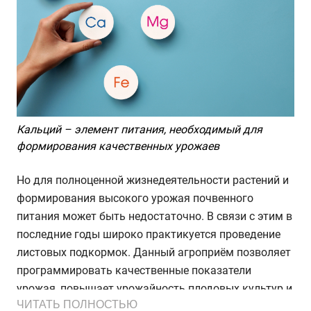
Кальций – элемент питания, необходимый для
формирования качественных урожаев
Но для полноценной жизнедеятельности растений и
формирования высокого урожая почвенного
питания может быть недостаточно. В связи с этим в
последние годы широко практикуется проведение
листовых подкормок. Данный агроприём позволяет
программировать качественные показатели
урожая, повышает урожайность плодовых культур и
ЧИТАТЬ ПОЛНОСТЬЮ
сокращает сроки созревания. Кроме того, с