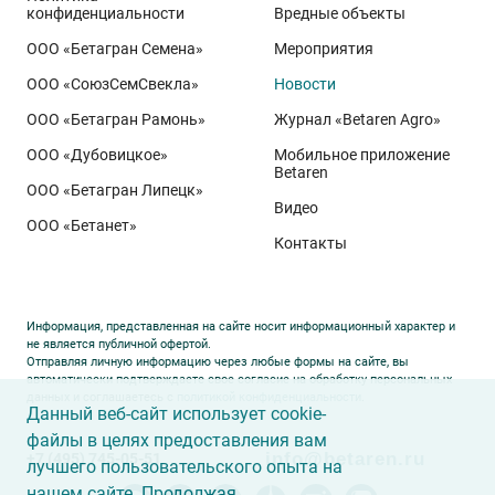
использоваться им в процессе жизнедеятельности.
конфиденциальности
Вредные объекты
Именно поэтому эффективным средством
ООО «Бетагран Семена»
Мероприятия
регулирования минерального питания растения
ООО «СоюзСемСвекла»
Новости
служит некорневое питание: оно обеспечивает
ООО «Бетагран Рамонь»
Журнал «Betaren Agro»
поступление минеральных элементов, включая
ООО «Дубовицкое»
Мобильное приложение
кальций, непосредственно к пунктам их основного
Betaren
потребления – к точкам роста, листьям и плодам.
ООО «Бетагран Липецк»
Видео
ООО «Бетанет»
Контакты
В
2022
году сотрудники Ставропольского
представительства АО «Щёлково Агрохим»
совместно с учёными ФГБОУ ВО «Ставропольский
Информация, представленная на сайте носит информационный характер и
государственный аграрный университет» и
не является публичной офертой.
Отправляя личную информацию через любые формы на сайте, вы
специалистами ООО «Сады Карачаево-Черкесии»
автоматически подтверждаете свое согласие на обработку персональных
заложили производственный опыт по
листовой
данных и соглашаетесь с
политикой конфиденциальности
.
Данный веб-сайт использует cookie-
подкормке препаратом
УЛЬТРАМАГ КАЛЬЦИЙ
. Его
файлы в целях предоставления вам
провели
в четырёхлетнем плодоносящем саду
info@betaren.ru
+7 (495) 745-05-51
лучшего пользовательского опыта на
интенсивного типа
, расположенном в
ауле Адыге-
нашем сайте. Продолжая