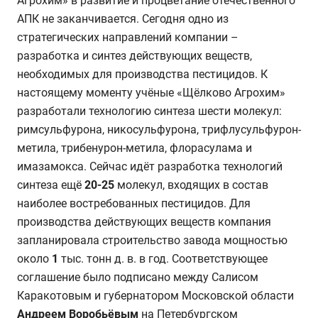
Агрохим» в развитие и процветание отечественного
АПК не заканчивается. Сегодня одно из
стратегических направлений компании –
разработка и синтез действующих веществ,
необходимых для производства пестицидов. К
настоящему моменту учёные «Щёлково Агрохим»
разработали технологию синтеза шести молекул:
римсульфурона, никосульфурона, трифлусульфурон-
метила, трибенурон-метила, флорасулама и
имазамокса. Сейчас идёт разработка технологий
синтеза ещё
20-25
молекул, входящих в состав
наиболее востребованных пестицидов. Для
производства действующих веществ компания
запланировала строительство завода мощностью
около
1
тыс. тонн д. в. в год. Соответствующее
соглашение было подписано между Салисом
Каракотовым и губернатором Московской области
Андреем Воробьёвым
на Петербургском