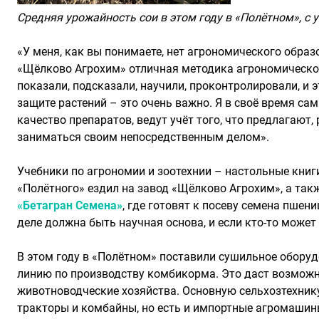
Средняя урожайность сои в этом году в «Полётном», с 
«У меня, как вы понимаете, нет агрономического образ
«Щёлково Агрохим» отличная методика агрономическог
показали, подсказали, научили, проконтролировали, и 
защите растений – это очень важно. Я в своё время са
качество препаратов, ведут учёт того, что предлагаю
заниматься своим непосредственным делом».
Учебники по агрономии и зоотехнии – настольные книги
«Полётного» ездил на завод «Щёлково Агрохим», а так
«Бетагран Семена»
, где готовят к посеву семена пше
деле должна быть научная основа, и если кто-то может
В этом году в «Полётном» поставили сушильное оборуд
линию по производству комбикорма. Это даст возможно
животноводческие хозяйства. Основную сельхозтехник
тракторы и комбайны, но есть и импортные агромашины