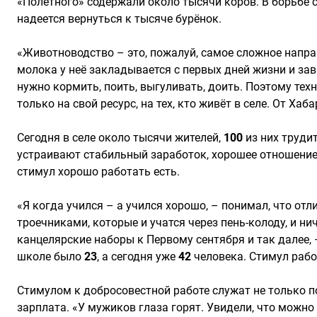
«Полётного» содержали около тысячи коров. В борьбе
надеется вернуться к тысяче бурёнок.
«Животноводство – это, пожалуй, самое сложное направ
молока у неё закладывается с первых дней жизни и зави
нужно кормить, поить, выгуливать, доить. Поэтому тех
только на свой ресурс, на тех, кто живёт в селе. От Ха
Сегодня в селе около тысячи жителей,
100
из них труди
устраивают стабильный заработок, хорошее отношение
стимул хорошо работать есть.
«Я когда учился – а учился хорошо, – понимал, что от
троечниками, которые и учатся через пень-колоду, и н
канцелярские наборы к Первому сентября и так далее, –
школе было
23
, а сегодня уже
42
человека. Стимул рабо
Стимулом к добросовестной работе служат не только по
зарплата. «У мужиков глаза горят. Увидели, что можно