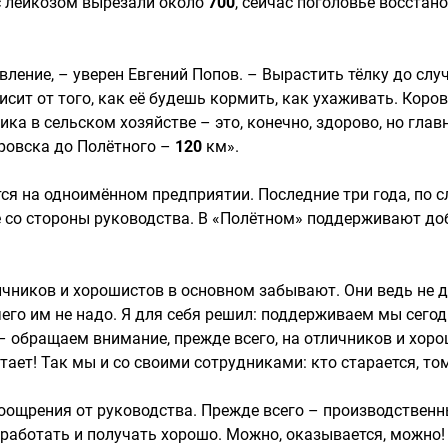
 с лейкозом вырезали около
700
, сейчас поголовье восстан
ление, – уверен Евгений Попов. – Вырастить тёлку до слу
сит от того, как её будешь кормить, как ухаживать. Корова
ника в сельском хозяйстве – это, конечно, здорово, но г
баровска до Полётного –
120
км».
тся на одноимённом предприятии. Последние три года, по с
 со стороны руководства. В «Полётном» поддерживают доб
личников и хорошистов в основном забывают. Они ведь не 
ичего им не надо. Я для себя решил: поддерживаем мы сего
 обращаем внимание, прежде всего, на отличников и хороши
тает! Так мы и со своими сотрудниками: кто старается, то
ощрения от руководства. Прежде всего – производственные
 работать и получать хорошо. Можно, оказывается, можно! 