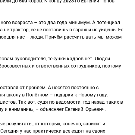
овили до
500
коров. К концу
2023
-го Евгений Попов
чного возраста – это два года минимум. А потенциал
 не трактор, её не поставишь в гараж и не уйдёшь. Её
лавное для нас – люди. Причём рассчитывать мы можем
ловам руководителя, текучки кадров нет. Людей
росовестных и ответственных сотрудников, поэтому
доставляют проблем. А носятся постоянно с
дня школу в Полётном – подарки к Новому году,
стов. Так вот, судя по ведомости, год назад таких в
му и внимание», – объясняет Евгений Юрьевич.
 результаты, от которых, конечно, зависит и
Сегодня у нас практически все ездят на своих