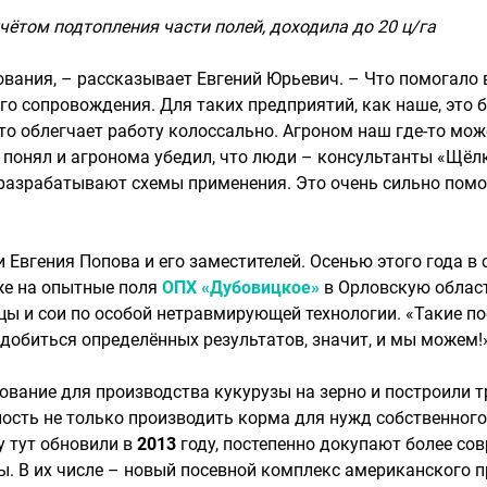
учётом подтопления части полей, доходила до 20 ц/га
ования, – рассказывает Евгений Юрьевич. – Что помогало 
о сопровождения. Для таких предприятий, как наше, это 
это облегчает работу колоссально. Агроном наш где-то мож
м понял и агронома убедил, что люди – консультанты «Щёл
т, разрабатывают схемы применения. Это очень сильно по
 Евгения Попова и его заместителей. Осенью этого года в
же на опытные поля
ОПХ «Дубовицкое»
в Орловскую област
ницы и сои по особой нетравмирующей технологии. «Такие 
 добиться определённых результатов, значит, и мы можем!
ование для производства кукурузы на зерно и построили 
сть не только производить корма для нужд собственного 
у тут обновили в
2013
году, постепенно докупают более со
. В их числе – новый посевной комплекс американского пр