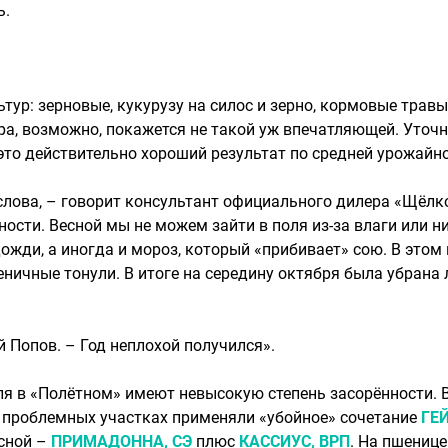
ь.
р: зерновые, кукурузу на силос и зерно, кормовые травы и
фра, возможно, покажется не такой уж впечатляющей. Уточ
 это действительно хороший результат по средней урожайно
лова, – говорит консультант официального дилера «Щёлк
ности. Весной мы не можем зайти в поля из-за влаги или н
дожди, а иногда и мороз, который «прибивает» сою. В этом
ичные тонули. В итоге на середину октября была убрана 
й Попов. – Год неплохой получился».
ля в «Полётном» имеют невысокую степень засорённости. 
х проблемных участках применяли «убойное» сочетание
ГЕЙ
осной –
ПРИМАДОННА, СЭ
плюс
КАССИУС, ВРП
. На пшениц