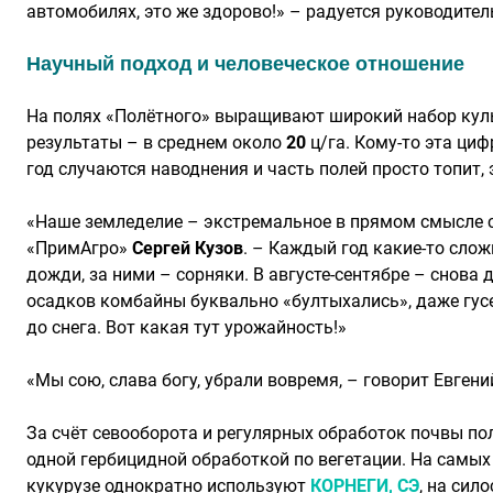
автомобилях, это же здорово!» – радуется руководител
Научный подход и человеческое отношение
На полях «Полётного» выращивают широкий набор культу
результаты – в среднем около
20
ц/га. Кому-то эта ци
год случаются наводнения и часть полей просто топит,
«Наше земледелие – экстремальное в прямом смысле с
«ПримАгро»
Сергей Кузов
. – Каждый год какие-то слож
дожди, за ними – сорняки. В августе-сентябре – снова 
осадков комбайны буквально «бултыхались», даже гусен
до снега. Вот какая тут урожайность!»
«Мы сою, слава богу, убрали вовремя, – говорит Евгени
За счёт севооборота и регулярных обработок почвы по
одной гербицидной обработкой по вегетации. На самы
кукурузе однократно используют
КОРНЕГИ, СЭ
, на сил