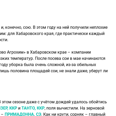
, конечно, сою. В этом году на ней получили неплохие
ним: для Хабаровского края, где практически каждый
сти.
ово Агрохим» в Хабаровском крае – компании
изких температур. После посева сои в мае начинаются
 году уборка была очень сложной, из-за обильных
лишь половина площадей сои, не знали даже, уберут ли
В этом сезоне даже с учётом дождей удалось обойтись
ЗЕР, ККР
и
ТАНТО, ККР
, поля вычистили. На зерновой
е –
ПРИМАДОННА, СЭ
. Как ни крути, сорняк – главный