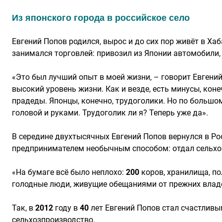
Из японского города в российское село
Евгений Попов родился, вырос и до сих пор живёт в Ха
занимался торговлей: привозил из Японии автомобили,
«Это был лучший опыт в моей жизни, – говорит Евгений
высокий уровень жизни. Как и везде, есть минусы, коне
прадеды. Японцы, конечно, трудоголики. Но по большому
головой и руками. Трудоголик ли я? Теперь уже да».
В середине двухтысячных Евгений Попов вернулся в Ро
предпринимателем необычным способом: отдал сельхоз
«На бумаге всё было неплохо:
200
коров, хранилища, по
голодные люди, живущие обещаниями от прежних владель
Так, в
2012
году в
40
лет Евгений Попов стал счастливы
сельхозпроизводство.