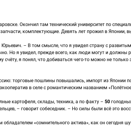
баровске. Окончил там технический университет по специа
 запчасти, комплектующие. Девять лет прожил в Японии, в
 Юрьевич. – В том смысле, что я увидел страну с развитым
чно. Но я увидел, прежде всего, как люди могут и должны 
 счёту, я понял, что добиваться чего-то можно не только 
ссию: торговые пошлины повышались, импорт из Японии пос
кооператив в селе с романтическим названием «Полётное»
лные картофеля, склады, техника, а по факту –
50
голодных
цев, – говорит собеседник. – Но силы были всё это восст
м обладателем «сомнительного актива», как он сегодня шу