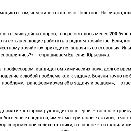
мацию о том, чем жило тогда село Полётное. Наглядно, ка
оло тысячи дойных коров, теперь осталось менее
200
бурён
отя есть желающие работать в родном хозяйстве. Если, ко
 местному хозяйству приходится завозить со стороны». И
ак справлялись?» – спрашиваем Евгения Юрьевича.
ыл профессором, кандидатом химических наук, долгое вре
ношение к любой проблеме как к задаче. Боязни точно не б
проблему, трансформируем её в задачу и решаем», – отве
дприятие, которым руководит наш герой, – вошло в трой
 собственные средства, имеет материальные активы, в час
абор современной сельхозтехники, а главное – сохранили 