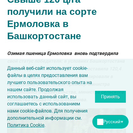
получили на сорте
Ермоловка в
Башкортостане
Озимая пшеница Ермоловка вновь подтвердила
свой статус победителя: в условиях Башкортостана
Данный веб-сайт использует cookie-
средняя урожайность на делянке составила 120,4
файлы в целях предоставления вам
ц/га. Рекорд для республики зафиксировали в
лучшего пользовательского опыта на
присутствии заместителя премьер-министра
нашем сайте. Продолжая
регионального правительства, министра сельского
использовать данный сайт, вы
Принять
хозяйства Ильшата Фазрахманова.
соглашаетесь с использованием
нами cookie-файлов. Для получения
дополнительной информации см.
Русский
▼
Политика Cookie
.