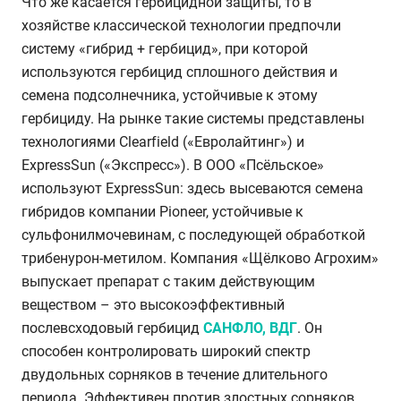
Что же касается гербицидной защиты, то в
хозяйстве классической технологии предпочли
систему «гибрид + гербицид», при которой
используются гербицид сплошного действия и
семена подсолнечника, устойчивые к этому
гербициду. На рынке такие системы представлены
технологиями Clearfield («Евролайтинг») и
ExpressSun («Экспресс»). В ООО «Псёльское»
используют ExpressSun: здесь высеваются семена
гибридов компании Pioneer, устойчивые к
сульфонилмочевинам, с последующей обработкой
трибенурон-метилом. Компания «Щёлково Агрохим»
выпускает препарат с таким действующим
веществом – это высокоэффективный
послевсходовый гербицид
САНФЛО, ВДГ
. Он
способен контролировать широкий спектр
двудольных сорняков в течение длительного
периода. Эффективен против злостных сорняков,