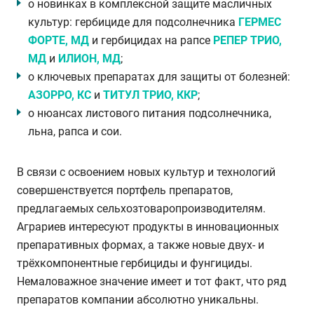
о новинках в комплексной защите масличных
культур: гербициде для подсолнечника
ГЕРМЕС
ФОРТЕ, МД
и гербицидах на рапсе
РЕПЕР ТРИО,
МД
и
ИЛИОН, МД
;
о ключевых препаратах для защиты от болезней:
АЗОРРО, КС
и
ТИТУЛ ТРИО, ККР
;
о нюансах листового питания подсолнечника,
льна, рапса и сои.
В связи с освоением новых культур и технологий
совершенствуется портфель препаратов,
предлагаемых сельхозтоваропроизводителям.
Аграриев интересуют продукты в инновационных
препаративных формах, а также новые двух- и
трёхкомпонентные гербициды и фунгициды.
Немаловажное значение имеет и тот факт, что ряд
препаратов компании абсолютно уникальны.