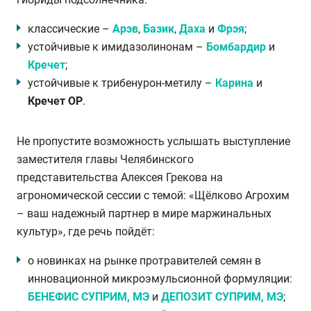
классические –
Арэв
,
Базик
,
Даха
и
Фрэя
;
устойчивые к имидазолинонам –
Бомбардир
и
Кречет
;
устойчивые к трибенурон-метилу –
Карина
и
Кречет ОР
.
Не пропустите возможность услышать выступление
заместителя главы Челябинского
представительства Алексея Грекова на
агрономической сессии с темой: «Щёлково Агрохим
– ваш надежный партнер в мире маржинальных
культур», где речь пойдёт:
о новинках на рынке протравителей семян в
инновационной микроэмульсионной формуляции:
БЕНЕФИС СУПРИМ, МЭ
и
ДЕПОЗИТ СУПРИМ, МЭ
;