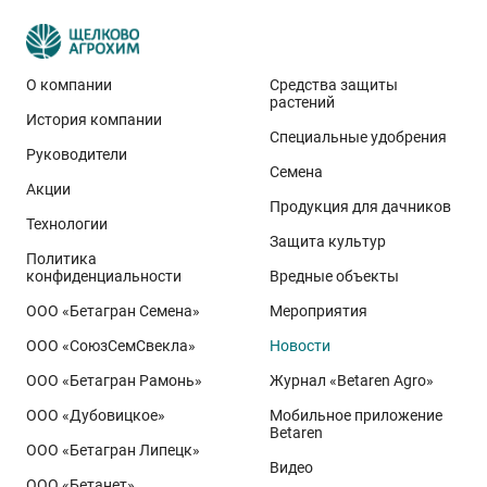
О компании
Средства защиты
растений
История компании
Эти результаты особенно показательны для
Специальные удобрения
условий Приволжского федерального округа. Они
Руководители
Семена
демонстрируют, что потенциал интенсивного сорта
Акции
реализуется при грамотном управлении
Продукция для дачников
Технологии
технологией: сбалансированном минеральном
Защита культур
Политика
питании, эффективной защите растений и точном
конфиденциальности
Вредные объекты
сопровождении посевов. Напомним, что
Ермоловка
ООО «Бетагран Семена»
Мероприятия
относится к новому поколению сортов орловского
ООО «СоюзСемСвекла»
Новости
биотипа озимой пшеницы. Это достижение
департамента селекции и семеноводства «Щёлково
ООО «Бетагран Рамонь»
Журнал «Betaren Agro»
Агрохим». Ей принадлежит рекорд
122,6 ц/га
,
ООО «Дубовицкое»
Мобильное приложение
полученный в Орловской области в 2025 году.
Betaren
ООО «Бетагран Липецк»
Ермоловка максимально отзывчива на приёмы
Видео
ООО «Бетанет»