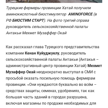
Турецкие фермеры провинции Хатай получили
аминокислотный биостимулятор
AMINOFORCE
(в
РФ
БИОСТИМ СТАРТ
). На фото третий справа
руководитель
сельскохозяйственной палаты
Антакьи
Мехмет Музаффер Окaй
Как рассказал глава Турецкого представительства
компании
Кенан Куйуджуклу
,
руководитель
сельскохозяйственной палаты Антакьи (Антакья –
административный центр провинции Хатай)
Мехмет
Музаффер Окaй
неоднократно выступал в СМИ с
просьбой оказать посильную помощь фермерам
провинции. «Они нуждаются буквально во всём –
средствах защиты, семенах, удобрениях, так как
большая часть зданий в городах разрушена,
включая магазины по продаже необходимых для