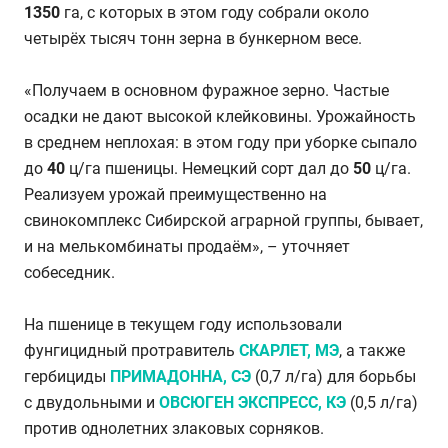
1350
га, с которых в этом году собрали около
четырёх тысяч тонн зерна в бункерном весе.
«Получаем в основном фуражное зерно. Частые
осадки не дают высокой клейковины. Урожайность
в среднем неплохая: в этом году при уборке сыпало
до
40
ц/га пшеницы. Немецкий сорт дал до
50
ц/га.
Реализуем урожай преимущественно на
свинокомплекс Сибирской аграрной группы, бывает,
и на мелькомбинаты продаём», – уточняет
собеседник.
На пшенице в текущем году использовали
фунгицидный протравитель
СКАРЛЕТ, МЭ
, а также
гербициды
ПРИМАДОННА, СЭ
(0,7 л/га) для борьбы
с двудольными и
ОВСЮГЕН ЭКСПРЕСС, КЭ
(0,5 л/га)
против однолетних злаковых сорняков.