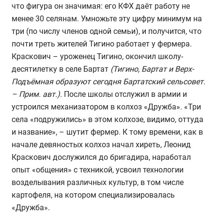
что фигура он значимая: его КФХ даёт работу не
менее 30 селянам. Умножьте эту цифру минимум на
три (по числу членов одной семьи), и получится, что
почти треть жителей Тигино работает у фермера.
Краскович – уроженец Тигино, окончил школу-
десятилетку в селе Бартат
(Тигино, Бартат и Верх-
Подъёмная образуют сегодня Бартатский сельсовет.
– Прим. авт.)
. После школы отслужил в армии и
устроился механизатором в колхоз «Дружба». «Три
села «подружились» в этом колхозе, видимо, оттуда
и название», – шутит фермер. К тому времени, как в
начале девяностых колхоз начал хиреть, Леонид
Краскович дослужился до бригадира, наработал
опыт «общения» с техникой, усвоил технологии
возделывания различных культур, в том числе
картофеля, на котором специализировалась
«Дружба».