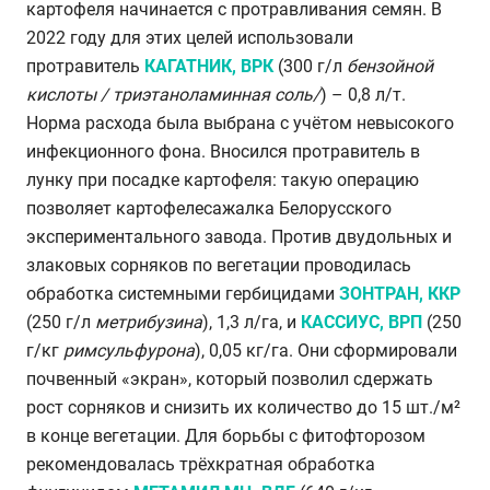
картофеля начинается с протравливания семян. В
2022 году для этих целей использовали
протравитель
КАГАТНИК, ВРК
(300 г/л
бензойной
кислоты / триэтаноламинная соль/
) – 0,8 л/т.
Норма расхода была выбрана с учётом невысокого
инфекционного фона. Вносился протравитель в
лунку при посадке картофеля: такую операцию
позволяет картофелесажалка Белорусского
экспериментального завода. Против двудольных и
злаковых сорняков по вегетации проводилась
обработка системными гербицидами
ЗОНТРАН, ККР
(250 г/л
метрибузина
), 1,3 л/га, и
КАССИУС, ВРП
(250
г/кг
римсульфурона
), 0,05 кг/га. Они сформировали
почвенный «экран», который позволил сдержать
рост сорняков и снизить их количество до 15 шт./м²
в конце вегетации. Для борьбы с фитофторозом
рекомендовалась трёхкратная обработка