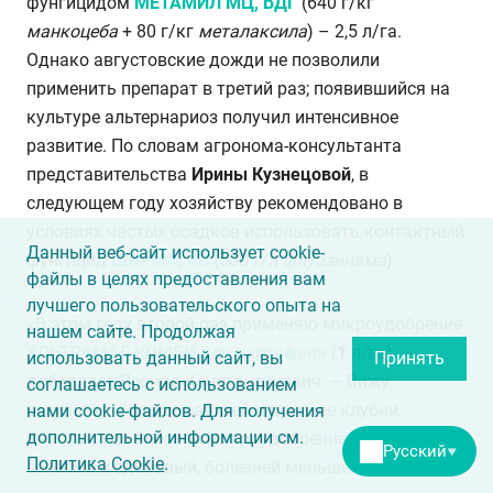
фунгицидом
МЕТАМИЛ МЦ, ВДГ
(640 г/кг
манкоцеба
+ 80 г/кг
металаксила
) – 2,5 л/га.
Однако августовские дожди не позволили
применить препарат в третий раз; появившийся на
культуре альтернариоз получил интенсивное
развитие. По словам агронома-консультанта
представительства
Ирины Кузнецовой
, в
следующем году хозяйству рекомендовано в
условиях частых осадков использовать контактный
Данный веб-сайт использует cookie-
фунгицид
ШИРМА, КС
(500 г/л
флуазинама
).
файлы в целях предоставления вам
лучшего пользовательского опыта на
«В этом году второй раз применяю микроудобрение
нашем сайте. Продолжая
УЛЬТРАМАГ КОМБИ
для картофеля
(
1
л/га), –
использовать данный сайт, вы
Принять
добавляет Леонид Константинович. – Вижу
соглашаетесь с использованием
результат: больше завязей и крупнее клубни.
нами cookie-файлов. Для получения
дополнительной информации см.
Участок, где вносили микроудобрение, более
Русский
▼
Политика Cookie
.
зелёный и здоровый, болезней меньше».