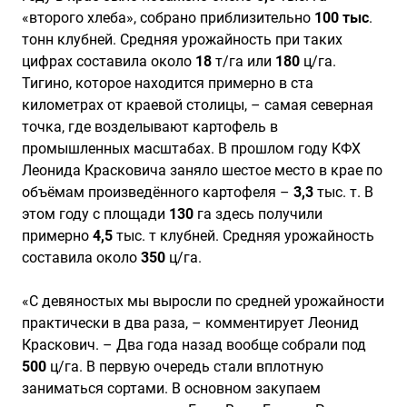
«второго хлеба», собрано приблизительно
100 тыс
.
тонн клубней. Средняя урожайность при таких
цифрах составила около
18
т/га или
180
ц/га.
Тигино, которое находится примерно в ста
километрах от краевой столицы, – самая северная
точка, где возделывают картофель в
промышленных масштабах. В прошлом году КФХ
Леонида Красковича заняло шестое место в крае по
объёмам произведённого картофеля –
3,3
тыс. т. В
этом году с площади
130
га здесь получили
примерно
4,5
тыс. т клубней. Средняя урожайность
составила около
350
ц/га.
«С девяностых мы выросли по средней урожайности
практически в два раза, – комментирует Леонид
Краскович. – Два года назад вообще собрали под
500
ц/га. В первую очередь стали вплотную
заниматься сортами. В основном закупаем