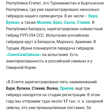
Республики Египет, это Туркменистан и Кыргызская
Республика, где уже зарегистрировано несколько
гибридов нашего селекцентра. В их числе –
Буря
,
Вулкан
, а также
Молния
,
Бриз
,
Скала
,
Стихия
. В
Республике Беларусь зарегистрирован совместный
гибрид РУП-354 ССС. Испытания российских
гибридов идут в Беларуси, Марокко, Армении. В
Турции, Иране планируется передача гибридов
«СоюзСемСвёкла»
на испытания. Есть
заинтересованность в российский семенах и у
Северной Кореи.
«В Египте зарегистрировано пять наименований:
Буря
,
Вулкан
,
Стихия
,
Волна
,
Прилив
, ещё три
гибрида находятся на стадии регистрации. В этом
году мы отправим туда около
17
тыс. п. е. сахарной
свёклы, это уже промышленные поставки. За