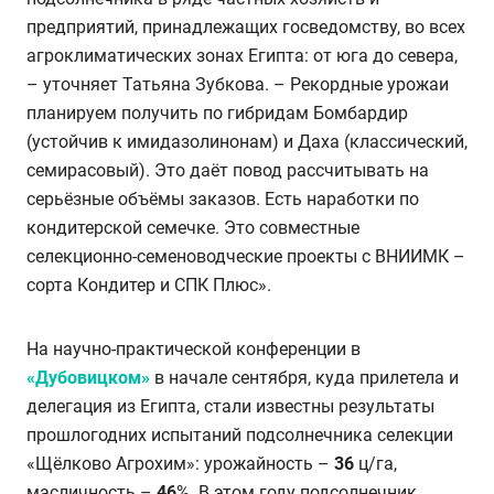
предприятий, принадлежащих госведомству, во всех
агроклиматических зонах Египта: от юга до севера,
– уточняет Татьяна Зубкова. – Рекордные урожаи
планируем получить по гибридам Бомбардир
(устойчив к имидазолинонам) и Даха (классический,
семирасовый). Это даёт повод рассчитывать на
серьёзные объёмы заказов. Есть наработки по
кондитерской семечке. Это совместные
селекционно-семеноводческие проекты с ВНИИМК –
сорта Кондитер и СПК Плюс».
На научно-практической конференции в
«Дубовицком»
в начале сентября, куда прилетела и
делегация из Египта, стали известны результаты
прошлогодних испытаний подсолнечника селекции
«Щёлково Агрохим»: урожайность –
36
ц/га,
масличность –
46
%. В этом году подсолнечник