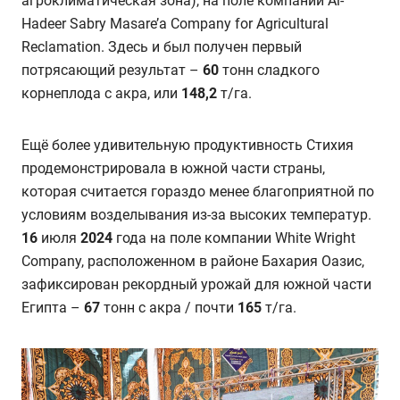
агроклиматическая зона), на поле компании Al-
Hadeer Sabry Masare’a Company for Agricultural
Reclamation. Здесь и был получен первый
потрясающий результат –
60
тонн сладкого
корнеплода с акра, или
148,2
т/га.
Ещё более удивительную продуктивность Стихия
продемонстрировала в южной части страны,
которая считается гораздо менее благоприятной по
условиям возделывания из-за высоких температур.
16
июля
2024
года на поле компании White Wright
Company, расположенном в районе Бахария Оазис,
зафиксирован рекордный урожай для южной части
Египта –
67
тонн с акра / почти
165
т/га.