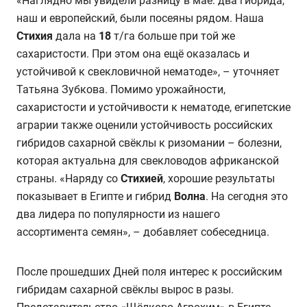
«Наглядно мы увидели разницу в мае: два гибрида,
наш и европейский, были посеяны рядом. Наша
Стихия
дала на
18
т/га больше при той же
сахаристости. При этом она ещё оказалась и
устойчивой к свекловичной нематоде», – уточняет
Татьяна Зубкова. Помимо урожайности,
сахаристости и устойчивости к нематоде, египетские
аграрии также оценили устойчивость российских
гибридов сахарной свёклы к ризомании – болезни,
которая актуальна для свекловодов африканской
страны. «Наряду со
Стихией
, хорошие результаты
показывает в Египте и гибрид
Волна
. На сегодня это
два лидера по популярности из нашего
ассортимента семян», – добавляет собеседница.
После прошедших Дней поля интерес к российским
гибридам сахарной свёклы вырос в разы.