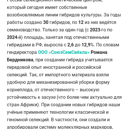
который сегодня имеет собственные
возобновляемые линии гибридов культуры. За годы
работы создано
30
гибридов, по
12
из них ведётся
семеноводство. Только за один год (с
2023
-го по
2024
-й) площадь, занятая под отечественными
гибридами в РФ, выросла с
2,6
до
12,9
%. По словам
гендиректора
ООО «СоюзСемСвёкла»
Романа
Бердникова
, при создании гибрида учитывается
передовой опыт иностранной и российской
селекций. Так, от импортного материала взяли
удобную для механизированной уборки форму
корнеплода, от отечественного – высокую
устойчивость к засухе (что более чем актуально для
стран Африки). При создании новых гибридов наши
учёные применяют технологии классической и
геномной селекций. В частности, они создали и
апробировали систему молекулярных маркеров,