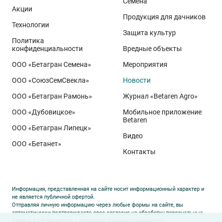
Семена
В действенности отечественных средств защиты
Акции
Продукция для дачников
Калинин убедился, работая ещё в инвестиционных
Технологии
Защита культур
компаниях. Несмотря на приверженность инвестора
Политика
к импортной продукции, агроном Калинин для
конфиденциальности
Вредные объекты
сравнения закладывал демонстрационные опыты
ООО «Бетагран Семена»
Мероприятия
по защите агрокультур с препаратами
ООО «СоюзСемСвекла»
Новости
отечественных производителей, в частности
ООО «Бетагран Рамонь»
Журнал «Betaren Agro»
«Щёлково Агрохим».
ООО «Дубовицкое»
Мобильное приложение
Betaren
«Результаты после применения ХСЗР производства
ООО «Бетагран Липецк»
Видео
«Щёлково Агрохим» никогда не уступали действию
ООО «Бетанет»
Контакты
импортных препаратов. При этом цена
отечественных продуктов была намного ниже», –
замечает орловский фермер.
Информация, представленная на сайте носит информационный характер и
не является публичной офертой.
Отправляя личную информацию через любые формы на сайте, вы
Но инвесторы продолжали закупать импортную
автоматически подтверждаете свое согласие на обработку персональных
продукцию. Отсутствие в агрохолдинге назревших
данных и соглашаетесь с
политикой конфиденциальности
.