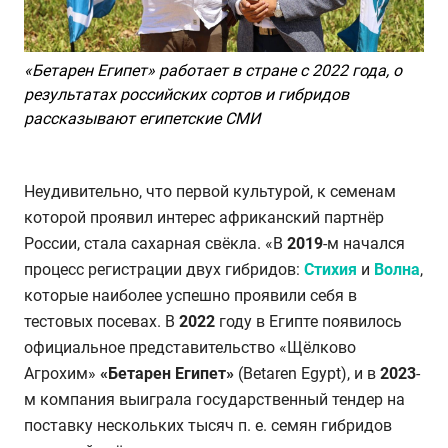
«Бетарен Египет» работает в стране с 2022 года, о
результатах российских сортов и гибридов
рассказывают египетские СМИ
Неудивительно, что первой культурой, к семенам
которой проявил интерес африканский партнёр
России, стала сахарная свёкла. «В
2019
-м начался
процесс регистрации двух гибридов:
Стихия
и
Волна
,
которые наиболее успешно проявили себя в
тестовых посевах. В
2022
году в Египте появилось
официальное представительство «Щёлково
Агрохим»
«Бетарен Египет»
(Betaren Egypt), и в
2023
-
м компания выиграла государственный тендер на
поставку нескольких тысяч п. е. семян гибридов