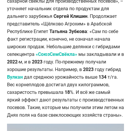
сахарной свёклы для производственных посевов», –
уточняет
начальник отдела по продуктам для
дальнего зарубежья
Сергей Клишин
. Продолжает
представитель «Щёлково Агрохим» в Арабской
Республике Египет
Татьяна Зубкова
: «Сам по себе
факт регистрации, конечно, не означал начала
широких продаж. Небольшие делянки с гибридами
селекцентра
«СоюзСемСвёкла»
мы закладывали и в
2022
-м, и в
2023
году. По-прежнему получали
хорошие результаты. Например, в
2023
году гибрид
Вулкан
дал среднюю урожайность выше
134
т/га.
Вес корнеплодов достигал двух килограммов,
сахаристость превышала
18
%. И всё же самый
яркий эффект дают результаты с производственных
посевов. Такие, которые мы получили этим летом на
Днях поля на базе свеклосеющих хозяйств страны».