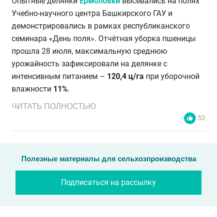
Опытные делянки
Ермоловки
высевались на полях
Учебно-научного центра Башкирского ГАУ и
демонстрировались в рамках республиканского
семинара «День поля». Отчётная уборка пшеницы
прошла 28 июля, максимальную среднюю
урожайность зафиксировали на делянке с
интенсивным питанием –
120,4 ц/га
при уборочной
влажности
11%
.
ЧИТАТЬ ПОЛНОСТЬЮ
52
Полезные материалы для сельхозпроизводства
Подписаться на рассылку