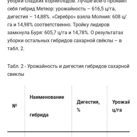
уборки сладких корнеплодов. Лучше всего проявил
себя гибрид Метеор: урожайность – 616,5 ц/га,
дигестия – 14,88%. «Серебро» взяла Молния: 608 ц/
га и 14,98% соответственно. Тройку лидеров
замкнула Буря: 605,7 ц/га и 14,78%. О результатах
уборки остальных гибридов сахарной свёклы – в
табл. 2.
Табл. 2 - Урожайность и дигестия гибридов сахарной
свеклы
Наименование
Дигестия,
Урожайнос
№
%
ц/га
гибрида