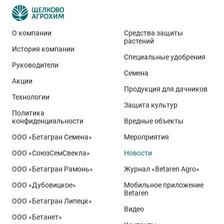
О компании
Средства защиты
растений
История компании
Эти результаты особенно показательны для
Специальные удобрения
условий Приволжского федерального округа. Они
Руководители
Семена
демонстрируют, что потенциал интенсивного сорта
Акции
реализуется при грамотном управлении
Продукция для дачников
Технологии
технологией: сбалансированном минеральном
Защита культур
Политика
питании, эффективной защите растений и точном
конфиденциальности
Вредные объекты
сопровождении посевов. Напомним, что
Ермоловка
ООО «Бетагран Семена»
Мероприятия
относится к новому поколению сортов орловского
ООО «СоюзСемСвекла»
Новости
биотипа озимой пшеницы. Это достижение
департамента селекции и семеноводства «Щёлково
ООО «Бетагран Рамонь»
Журнал «Betaren Agro»
Агрохим». Ей принадлежит рекорд
122,6 ц/га
,
ООО «Дубовицкое»
Мобильное приложение
полученный в Орловской области в 2025 году.
Betaren
ООО «Бетагран Липецк»
Ермоловка максимально отзывчива на приёмы
Видео
ООО «Бетанет»
интенсификации. Внесена в Государственный реестр