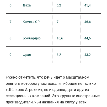
6
Даха
6,2
45,4
7
Комета ОР
7
46,6
8
Бомбардир
10,6
44,6
9
Фрэя
6,2
43,2
Нужно отметить, что речь идёт о масштабном
опыте, в котором участвовали гибриды не только
«Щёлково Агрохим», но и одиннадцати других
селекционных компаний. Это крупные иностранные
производители, чьи названия на слуху у всех