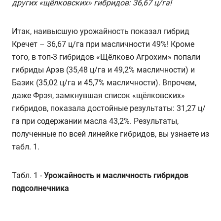
других «щёлковских» гибридов: 36,67 ц/га!
Итак, наивысшую урожайность показал гибрид
Кречет – 36,67 ц/га при масличности 49%! Кроме
того, в топ-3 гибридов «Щёлково Агрохим» попали
гибриды Арэв (35,48 ц/га и 49,2% масличности) и
Базик (35,02 ц/га и 45,7% масличности). Впрочем,
даже Фрэя, замкнувшая список «щёлковских»
гибридов, показала достойные результаты: 31,27 ц/
га при содержании масла 43,2%. Результаты,
полученные по всей линейке гибридов, вы узнаете из
табл. 1.
Табл. 1 -
Урожайность и масличность гибридов
подсолнечника