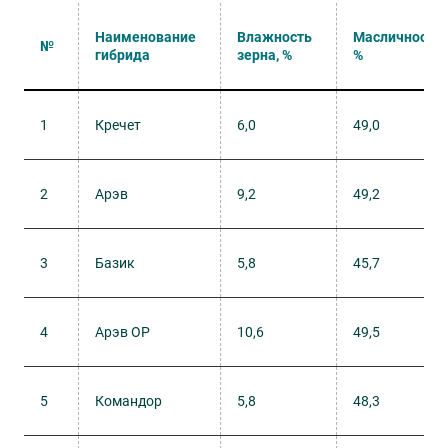
Наименование
Влажность
Масличность,
№
гибрида
зерна, %
%
1
Кречет
6,0
49,0
2
Арэв
9,2
49,2
3
Базик
5,8
45,7
4
Арэв ОР
10,6
49,5
5
Командор
5,8
48,3