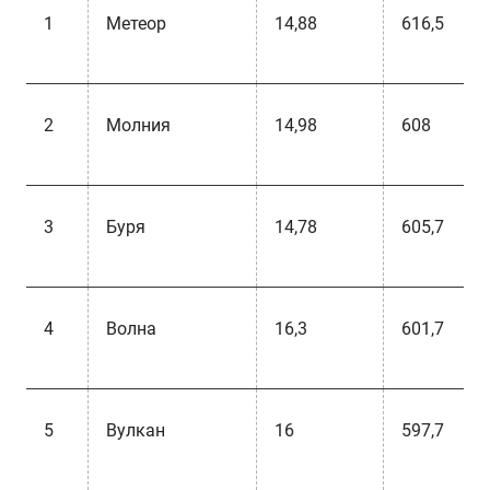
1
Метеор
14,88
616,5
2
Молния
14,98
608
3
Буря
14,78
605,7
4
Волна
16,3
601,7
5
Вулкан
16
597,7