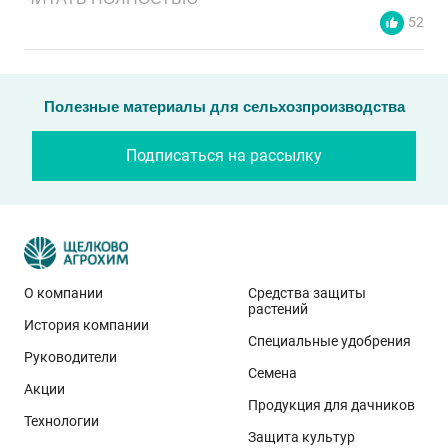
52
Полезные материалы для сельхозпроизводства
Подписаться на рассылку
О компании
Средства защиты
растений
История компании
Эти результаты особенно показательны для
Специальные удобрения
условий Приволжского федерального округа. Они
Руководители
Семена
демонстрируют, что потенциал интенсивного сорта
Акции
реализуется при грамотном управлении
Продукция для дачников
Технологии
технологией: сбалансированном минеральном
Защита культур