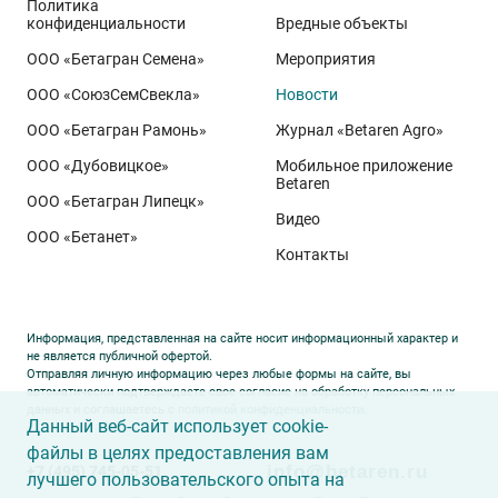
Политика
питании, эффективной защите растений и точном
конфиденциальности
Вредные объекты
сопровождении посевов. Напомним, что
Ермоловка
ООО «Бетагран Семена»
Мероприятия
относится к новому поколению сортов орловского
ООО «СоюзСемСвекла»
Новости
биотипа озимой пшеницы. Это достижение
департамента селекции и семеноводства «Щёлково
ООО «Бетагран Рамонь»
Журнал «Betaren Agro»
Агрохим». Ей принадлежит рекорд
122,6 ц/га
,
ООО «Дубовицкое»
Мобильное приложение
полученный в Орловской области в 2025 году.
Betaren
ООО «Бетагран Липецк»
Ермоловка максимально отзывчива на приёмы
Видео
ООО «Бетанет»
интенсификации. Внесена в Государственный реестр
Контакты
селекционных достижений РФ в 2025 году. Её
отличают короткая неполегающая соломина,
массивный поникающий колос и высокая
Информация, представленная на сайте носит информационный характер и
озернённость – до
50–80
зёрен в колосе вместо
20–
не является публичной офертой.
Отправляя личную информацию через любые формы на сайте, вы
30
у традиционных сортов. Именно такая
автоматически подтверждаете свое согласие на обработку персональных
данных и соглашаетесь с
политикой конфиденциальности
.
архитектура растения позволяет эффективно
Данный веб-сайт использует cookie-
использовать высокий агрофон и формировать
файлы в целях предоставления вам
info@betaren.ru
+7 (495) 745-05-51
урожай, недостижимый для прежних селекционных
лучшего пользовательского опыта на