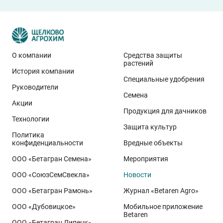
О компании
Средства защиты
растений
История компании
Эти результаты особенно показательны для
Специальные удобрения
условий Приволжского федерального округа. Они
Руководители
Семена
демонстрируют, что потенциал интенсивного сорта
Акции
реализуется при грамотном управлении
Продукция для дачников
Технологии
технологией: сбалансированном минеральном
Защита культур
Политика
питании, эффективной защите растений и точном
конфиденциальности
Вредные объекты
сопровождении посевов. Напомним, что
Ермоловка
ООО «Бетагран Семена»
Мероприятия
относится к новому поколению сортов орловского
ООО «СоюзСемСвекла»
Новости
биотипа озимой пшеницы. Это достижение
департамента селекции и семеноводства «Щёлково
ООО «Бетагран Рамонь»
Журнал «Betaren Agro»
Агрохим». Ей принадлежит рекорд
122,6 ц/га
,
ООО «Дубовицкое»
Мобильное приложение
полученный в Орловской области в 2025 году.
Betaren
ООО «Бетагран Липецк»