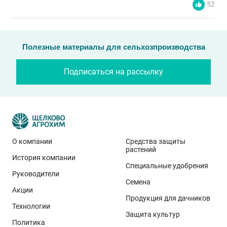
52
Полезные материалы для сельхозпроизводства
Подписаться на рассылку
О компании
Средства защиты
растений
История компании
Эти результаты особенно показательны для
Специальные удобрения
условий Приволжского федерального округа. Они
Руководители
Семена
демонстрируют, что потенциал интенсивного сорта
Акции
реализуется при грамотном управлении
Продукция для дачников
Технологии
технологией: сбалансированном минеральном
Защита культур
Политика
питании, эффективной защите растений и точном