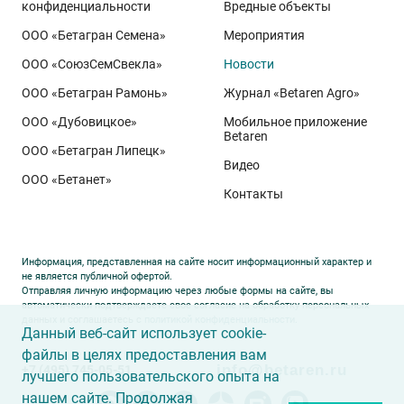
конфиденциальности
Вредные объекты
сопровождении посевов. Напомним, что
Ермоловка
ООО «Бетагран Семена»
Мероприятия
относится к новому поколению сортов орловского
ООО «СоюзСемСвекла»
Новости
биотипа озимой пшеницы. Это достижение
департамента селекции и семеноводства «Щёлково
ООО «Бетагран Рамонь»
Журнал «Betaren Agro»
Агрохим». Ей принадлежит рекорд
122,6 ц/га
,
ООО «Дубовицкое»
Мобильное приложение
полученный в Орловской области в 2025 году.
Betaren
ООО «Бетагран Липецк»
Ермоловка максимально отзывчива на приёмы
Видео
ООО «Бетанет»
интенсификации. Внесена в Государственный реестр
Контакты
селекционных достижений РФ в 2025 году. Её
отличают короткая неполегающая соломина,
массивный поникающий колос и высокая
Информация, представленная на сайте носит информационный характер и
озернённость – до
50–80
зёрен в колосе вместо
20–
не является публичной офертой.
Отправляя личную информацию через любые формы на сайте, вы
30
у традиционных сортов. Именно такая
автоматически подтверждаете свое согласие на обработку персональных
данных и соглашаетесь с
политикой конфиденциальности
.
архитектура растения позволяет эффективно
Данный веб-сайт использует cookie-
использовать высокий агрофон и формировать
файлы в целях предоставления вам
info@betaren.ru
+7 (495) 745-05-51
урожай, недостижимый для прежних селекционных
лучшего пользовательского опыта на
образцов.
нашем сайте. Продолжая