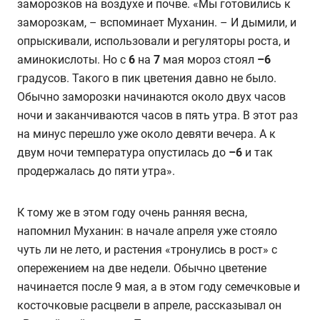
заморозков на воздухе и почве. «Мы готовились к
заморозкам, – вспоминает Муханин. – И дымили, и
опрыскивали, использовали и регуляторы роста, и
аминокислоты. Но с
6
на
7
мая мороз стоял
–6
градусов. Такого в пик цветения давно не было.
Обычно заморозки начинаются около двух часов
ночи и заканчиваются часов в пять утра. В этот раз
на минус перешло уже около девяти вечера. А к
двум ночи температура опустилась до
–6
и так
продержалась до пяти утра».
К тому же в этом году очень ранняя весна,
напомнил Муханин: в начале апреля уже стояло
чуть ли не лето, и растения «тронулись в рост» с
опережением на две недели. Обычно цветение
начинается после 9 мая, а в этом году семечковые и
косточковые расцвели в апреле, рассказывал он