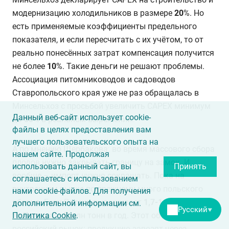
модернизацию холодильников в размере
20
%. Но
есть применяемые коэффициенты предельного
показателя, и если пересчитать с их учётом, то от
реально понесённых затрат компенсация получится
не более
10
%. Такие деньги не решают проблемы.
Ассоциация питомниководов и садоводов
Ставропольского края уже не раз обращалась в
Минсельхоз с просьбой увеличить САРЕХ минимум
Данный веб-сайт использует cookie-
до
50
% в реальном выражении.
файлы в целях предоставления вам
лучшего пользовательского опыта на
А по мнению Щербакова: во время массового сбора
нашем сайте. Продолжая
плодов нужно закрывать границу на замок. И
использовать данный сайт, вы
Принять
вообще – импорт нужно сокращать. Пока на
соглашаетесь с использованием
внутреннем рынке по-прежнему много польского
нами cookie-файлов. Для получения
яблока. Если Россия выращивает
1,7-1,9
млн тонн,
дополнительной информации см.
Русский
▼
то Польша –
5
млн тонн в год. Этот объём давит на
Политика Cookie
.
российский рынок: продукцию завозят через