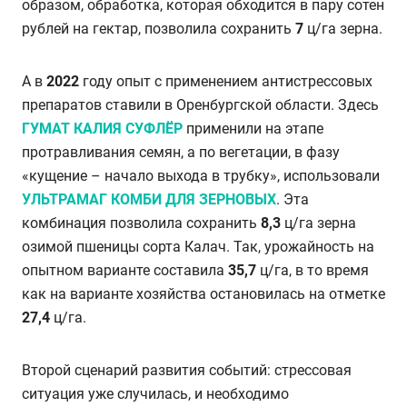
образом, обработка, которая обходится в пару сотен
рублей на гектар, позволила сохранить
7
ц/га зерна.
А в
2022
году опыт с применением антистрессовых
препаратов ставили в Оренбургской области. Здесь
ГУМАТ КАЛИЯ СУФЛЁР
применили на этапе
протравливания семян, а по вегетации, в фазу
«кущение – начало выхода в трубку», использовали
УЛЬТРАМАГ КОМБИ ДЛЯ ЗЕРНОВЫХ
. Эта
комбинация позволила сохранить
8,3
ц/га зерна
озимой пшеницы сорта Калач. Так, урожайность на
опытном варианте составила
35,7
ц/га, в то время
как на варианте хозяйства остановилась на отметке
27,4
ц/га.
Второй сценарий развития событий: стрессовая
ситуация уже случилась, и необходимо