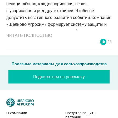
пенициллёзная, кладоспориозная, серая,
фузариозная и ряд других гнилей. Чтобы не
допустить негативного развития событий, компания
«Щёлково Агрохим» формирует систему защиты и
листового питания, которая способна
ЧИТАТЬ ПОЛНОСТЬЮ
минимизировать риски, актуальные на этапе
26
хранения яблок.
Защита плюс листовые подкормки
Полезные материалы для сельхозпроизводства
Как известно, основное инфицирование урожая
Подписаться на рассылку
происходит ещё в саду, когда плоды находятся на
деревьях. В прошлом году учёные ФГБНУ
«Федеральный научный центр имени И. В.
Мичурина» заложили опыт в Тамбовской области на
сорте яблони Богатырь. В рамках данной работы
О компании
Средства защиты
были представлены контроль (без обработок) и три
растений