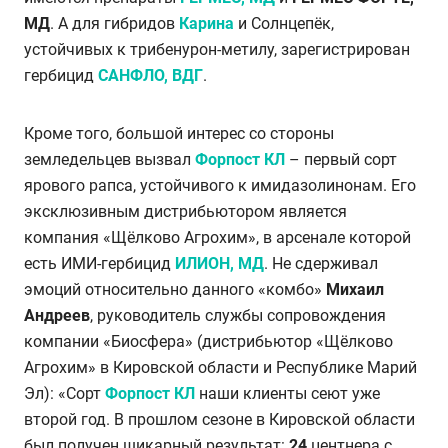
МД
. А для гибридов
Карина
и Солнцепёк,
устойчивых к трибенурон-метилу, зарегистрирован
гербицид
САНФЛО, ВДГ
.
Кроме того, большой интерес со стороны
земледельцев вызвал
Форпост КЛ
– первый сорт
ярового рапса, устойчивого к имидазолинонам. Его
эксклюзивным дистрибьютором является
компания «Щёлково Агрохим», в арсенале которой
есть ИМИ-гербицид
ИЛИОН, МД
. Не сдерживал
эмоций относительно данного «комбо»
Михаил
Андреев
, руководитель службы сопровождения
компании «Биосфера» (дистрибьютор «Щёлково
Агрохим» в Кировской области и Республике Марий
Эл): «Сорт
Форпост КЛ
наши клиенты сеют уже
второй год. В прошлом сезоне в Кировской области
был получен шикарный результат:
24
центнера с