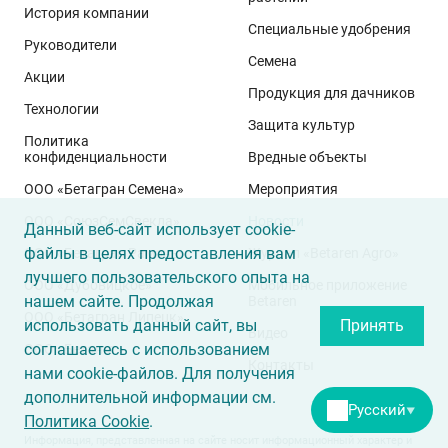
История компании
варианта защиты по вегетации:
Специальные удобрения
Руководители
Семена
Акции
Продукция для дачников
хозяйственная схема – преимущественно
Технологии
препараты иностранного происхождения;
Защита культур
Политика
первая опытная схема – средства защиты сада
конфиденциальности
Вредные объекты
«Щёлково Агрохим». Частью этой системы
ООО «Бетагран Семена»
Мероприятия
является двукратная обработка препаратом
ООО «СоюзСемСвекла»
Новости
ИНСИГНИЯ, МД (150 г/л ципродинила + 140 г/л
Данный веб-сайт использует cookie-
файлы в целях предоставления вам
флудиоксонила). Это специализированный
ООО «Бетагран Рамонь»
Журнал «Betaren Agro»
лучшего пользовательского опыта на
фунгицид для защиты яблок от гнилей при
ООО «Дубовицкое»
Мобильное приложение
нашем сайте. Продолжая
Betaren
хранении;
ООО «Бетагран Липецк»
использовать данный сайт, вы
Принять
вторая опытная схема – средства защиты сада, –
Видео
соглашаетесь с использованием
ООО «Бетанет»
включающая в себя двукратную обработку
Контакты
нами cookie-файлов. Для получения
фунгицидом ИНСИГНИЯ, МД плюс агрохимикаты
дополнительной информации см.
Русский
для листовых подкормок «Щёлково Агрохим»
▼
Политика Cookie
.
(табл. 1).
Информация, представленная на сайте носит информационный характер и