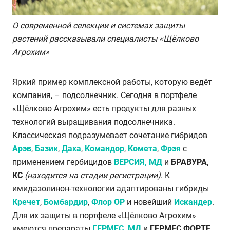
О современной селекции и системах защиты
растений рассказывали специалисты «Щёлково
Агрохим»
Яркий пример комплексной работы, которую ведёт
компания, – подсолнечник. Сегодня в портфеле
«Щёлково Агрохим» есть продукты для разных
технологий выращивания подсолнечника.
Классическая подразумевает сочетание гибридов
Арэв
,
Базик
,
Даха
,
Командор
,
Комета
,
Фрэя
с
применением гербицидов
ВЕРСИЯ, МД
и
БРАВУРА,
КС
(находится на стадии регистрации)
. К
имидазолинон-технологии адаптированы гибриды
Кречет
,
Бомбардир
,
Флор ОР
и новейший
Искандер
.
Для их защиты в портфеле «Щёлково Агрохим»
имеются препараты
ГЕРМЕС, МД
и
ГЕРМЕС ФОРТЕ,