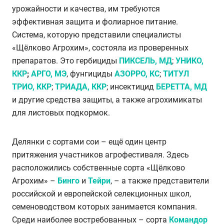
урожайности и качества, им требуются
эффективная защита и фолиарное питание.
Система, которую представили специалисты
«Щёлково Агрохим», состояла из проверенных
препаратов. Это гербициды
ПИКСЕЛЬ, МД
;
УНИКО,
ККР
;
АРГО, МЭ
, фунгициды
АЗОРРО, КС
;
ТИТУЛ
ТРИО, ККР
;
ТРИАДА, ККР
; инсектицид
БЕРЕТТА, МД
и другие средства защиты, а также агрохимикаты
для листовых подкормок.
Делянки с сортами сои – ещё один центр
притяжения участников агрофестиваля. Здесь
расположились собственные сорта «Щёлково
Агрохим» –
Бинго
и
Тейри
, – а также представители
российской и европейской селекционных школ,
семеноводством которых занимается компания.
Среди наиболее востребованных – сорта
Командор