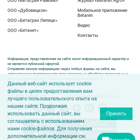
ООО «Бетагран Рамонь»
Журнал «Betaren Agro»
ООО «Дубовицкое»
Мобильное приложение
Betaren
ООО «Бетагран Липецк»
Видео
ООО «Бетанет»
Контакты
Информация, представленная на сайте носит информационный характер и
не является публичной офертой.
Отправляя личную информацию через любые формы на сайте, вы
автоматически подтверждаете свое согласие на обработку персональных
данных и соглашаетесь с
политикой конфиденциальности
.
Данный веб-сайт использует cookie-
файлы в целях предоставления вам
info@betaren.ru
+7 (495) 745-05-51
лучшего пользовательского опыта на
нашем сайте. Продолжая
использовать данный сайт, вы
Принять
соглашаетесь с использованием
нами cookie-файлов. Для получения
дополнительной информации см.
Русский