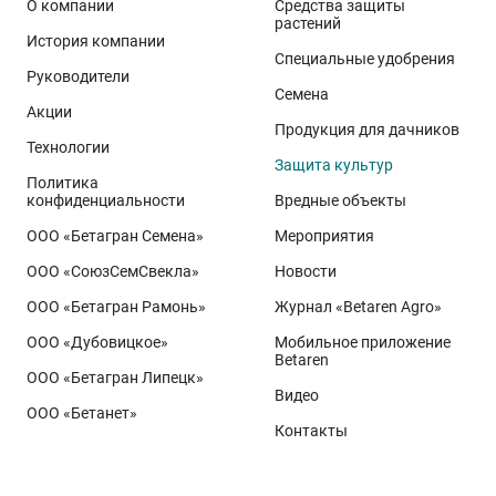
О компании
Средства защиты
растений
История компании
Специальные удобрения
Руководители
Семена
Акции
Продукция для дачников
Технологии
Защита культур
Политика
конфиденциальности
Вредные объекты
ООО «Бетагран Семена»
Мероприятия
ООО «СоюзСемСвекла»
Новости
ООО «Бетагран Рамонь»
Журнал «Betaren Agro»
ООО «Дубовицкое»
Мобильное приложение
Betaren
ООО «Бетагран Липецк»
Видео
ООО «Бетанет»
Контакты