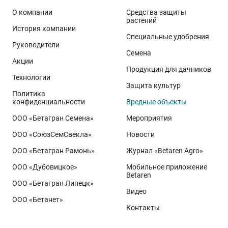
О компании
Средства защиты
растений
История компании
Специальные удобрения
Руководители
Семена
Акции
Продукция для дачников
Технологии
Защита культур
Политика
конфиденциальности
Вредные объекты
ООО «Бетагран Семена»
Мероприятия
ООО «СоюзСемСвекла»
Новости
ООО «Бетагран Рамонь»
Журнал «Betaren Agro»
ООО «Дубовицкое»
Мобильное приложение
Betaren
ООО «Бетагран Липецк»
Видео
ООО «Бетанет»
Контакты