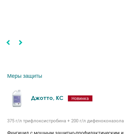
Меры защиты
Джотто, КС
Новинка
375 г/л
трифлоксистробина
+ 200 г/л
дифеноконазола
Фунгицид с мощным защитно-профилактическим и