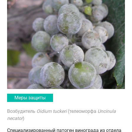
Меры защиты
Возбудитель
Oidium tuckeri
(телеоморфа
Uncinula
necator
)
Специализированный патоген винограда из отдела