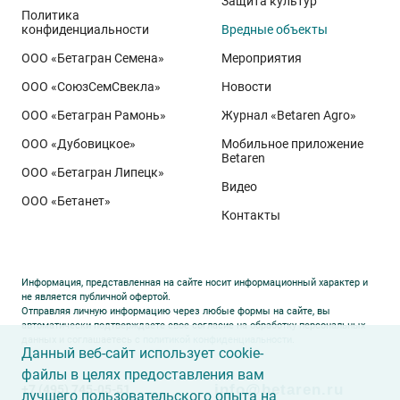
Защита культур
Политика
конфиденциальности
Вредные объекты
ООО «Бетагран Семена»
Мероприятия
ООО «СоюзСемСвекла»
Новости
ООО «Бетагран Рамонь»
Журнал «Betaren Agro»
ООО «Дубовицкое»
Мобильное приложение
Betaren
ООО «Бетагран Липецк»
Видео
ООО «Бетанет»
Контакты
Информация, представленная на сайте носит информационный характер и
не является публичной офертой.
Отправляя личную информацию через любые формы на сайте, вы
автоматически подтверждаете свое согласие на обработку персональных
данных и соглашаетесь с
политикой конфиденциальности
.
Данный веб-сайт использует cookie-
файлы в целях предоставления вам
info@betaren.ru
+7 (495) 745-05-51
лучшего пользовательского опыта на