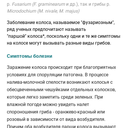
р.
Fusarium (F. graminearum
и др.), так и грибы р.
Microdochium (M. nivale, M. majus)
Заболевание колоса, называемое "фузариозным",
ряд ученых предпочитают называть
"паршой" колоса*, поскольку одни и те же симптомы
на колосе могут вызывать разные виды грибов.
Симптомы болезни
Заражение колоса происходит при благоприятных
условиях для споруляции патогена. В процессе
налива-молочной спелости возникают колосья с
обесцвеченными чешуйками отдельных колосков,
которые легко заметить среди зеленых. При
влажной погоде можно увидеть налет
спороношения гриба - оранжево-красный или
розовый в зависимости от вида возбудителя.
Причем оба возбудителя парши колоса вызывают