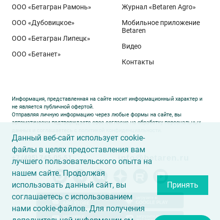
ООО «Бетагран Рамонь»
Журнал «Betaren Agro»
ООО «Дубовицкое»
Мобильное приложение
Betaren
ООО «Бетагран Липецк»
Видео
ООО «Бетанет»
Контакты
Информация, представленная на сайте носит информационный характер и
не является публичной офертой.
Отправляя личную информацию через любые формы на сайте, вы
автоматически подтверждаете свое согласие на обработку персональных
данных и соглашаетесь с
политикой конфиденциальности
.
Данный веб-сайт использует cookie-
файлы в целях предоставления вам
info@betaren.ru
+7 (495) 745-05-51
лучшего пользовательского опыта на
нашем сайте. Продолжая
использовать данный сайт, вы
Принять
соглашаетесь с использованием
нами cookie-файлов. Для получения