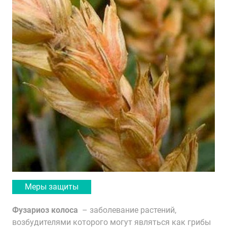
Меры защиты
Фузариоз
колоса
– заболевание растений,
возбудителями которого могут являться как грибы