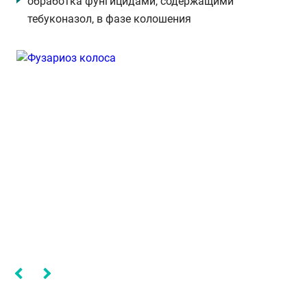
обработка фунгицидами, содержащими
тебуконазол, в фазе колошения