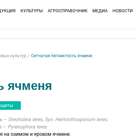
ДУКЦИЯ
КУЛЬТУРЫ
АГРОСПРАВОЧНИК
МЕДИА
НОВОСТИ
овых культур
Сетчатая пятнистость ячменя
ь ячменя
ащиты
ль –
Drechslera teres, Syn. Helminthosporium teres
,
а –
Pyrenophora teres
я на озимом и яровом ячмене.