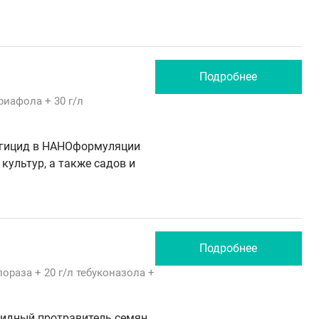
Подробнее
риафола
+ 30 г/л
гицид в НАНОформуляции
культур, а также садов и
Подробнее
лораза
+ 20 г/л
тебуконазола
+
идный протравитель семян