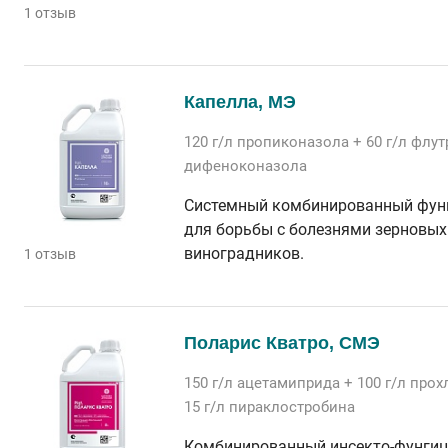
1 отзыв
Капелла, МЭ
120 г/л
пропиконазола
+ 60 г/л
флут
дифеноконазола
Системный комбинированный фун
для борьбы с болезнями зерновых 
виноградников.
1 отзыв
Поларис Кватро, СМЭ
150 г/л
ацетамиприда
+ 100 г/л
прох
15 г/л
пираклостробина
Комбинированный инсекто-фунгиц