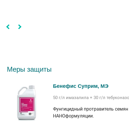
Меры защиты
Бенефис Суприм, МЭ
50 г/л
имазалила
+ 30 г/л
тебуконаз
Фунгицидный протравитель семян 
НАНОформуляции.