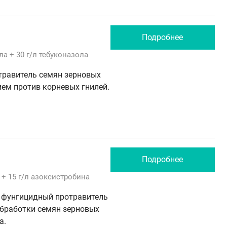
Подробнее
ла
+ 30 г/л
тебуконазола
равитель семян зерновых
ием против корневых гнилей.
Подробнее
+ 15 г/л
азоксистробина
 фунгицидный протравитель
обработки семян зерновых
а.