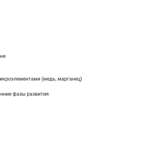
еня
микроэлементами (медь, марганец)
анние фазы развития