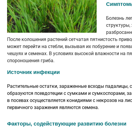
Симптомы
Болезнь ле
структуры,
разбросанн
После колошения растений сетчатая пятнистость приво
может перейти на стебли, вызывая их побурение и появ
чешуях и семенах. В условиях высокой влажности на п
спороношения гриба.
Источник инфекции
Растительные остатки, зараженные всходы падалицы, 
образуются псевдотеции с сумками и сумкоспорами, з
в посевах осуществляется конидиями с некрозов на л
первичного заражения являются семена.
Факторы, содействующие развитию болезни