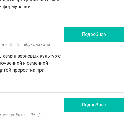
ой формуляции
Подробнее
ла
+ 15 г/л
тебуконазола
 семян зерновых культур с
почвенной и семенной
итой проростка при
Подробнее
клостробина
+ 25 г/л