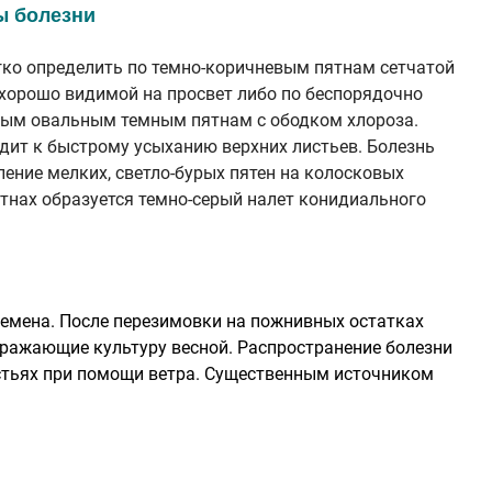
 болезни
гко определить по темно-коричневым пятнам сетчатой
 хорошо видимой на просвет либо по беспорядочно
ым овальным темным пятнам с ободком хлороза.
дит к быстрому усыханию верхних листьев. Болезнь
ление мелких, светло-бурых пятен на колосковых
ятнах образуется темно-серый налет конидиального
семена. После перезимовки на пожнивных остатках
аражающие культуру весной. Распространение болезни
истьях при помощи ветра. Существенным источником