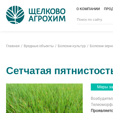
О КОМПАНИИ
ПРО
Главная
Вредные объекты
Болезни культур
Болезни зерн
Сетчатая пятнистост
Меры з
Возбудите
Телеоморф
Проявляетс