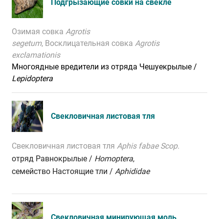
Подгрызающие совки на свекле
Озимая совка
Agrotis
segetum
, Восклицательная совка
Agrotis
exclamationis
Многоядные вредители из отряда Чешуекрылые /
Lepidoptera
Свекловичная листовая тля
Свекловичная листовая тля
Aphis fabae Scop.
отряд Равнокрылые /
Homoptera
,
семейство Настоящие тли /
Aphididae
Свекловичная минирующая моль