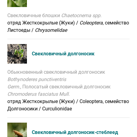
Свекловичные блошки
Chaetocnema spp.
отряд Жесткокрылые (Жуки) /
Coleoptera
, семейство
Листоеды /
Chrysomelidae
Свекловичный долгоносик
Обыкновенный свекловичный долгоносик
Bothynoderes punctiventris
Germ.,
П
олосатый свекловичный долгоносик
Chromoderus fasciatus Mull.
отряд Жесткокрылые (Жуки) / Coleoptera, семейство
Долгоносики / Curculionidae
Свекловичный долгоносик-стеблеед