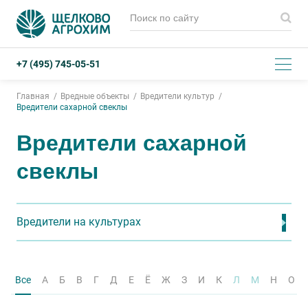
+7 (495) 745-05-51
Главная
Вредные объекты
Вредители культур
Вредители сахарной свеклы
Вредители сахарной
свеклы
Вредители на культурах
Все
А
Б
В
Г
Д
Е
Ё
Ж
З
И
К
Л
М
Н
О