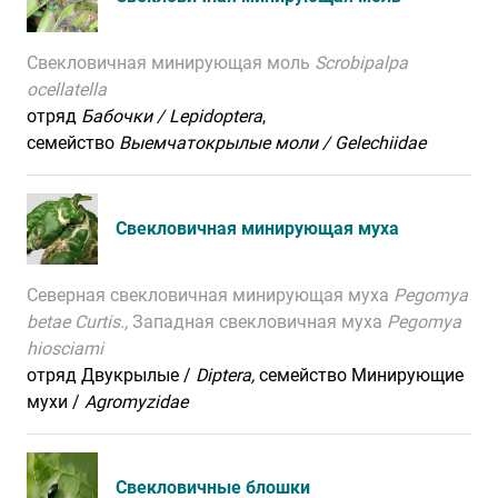
Свекловичная минирующая моль
Scrobipalpa
ocellatella
отряд
Бабочки / Lepidoptera
,
семейство
Выемчатокрылые моли / Gelechiidae
Свекловичная минирующая муха
Северная свекловичная минирующая муха
Pegomya
betae Curtis.,
Западная свекловичная муха
Pegomya
hiosciami
отряд Двукрылые /
Diptera
,
семейство Минирующие
мухи /
Agromyzidae
Свекловичные блошки