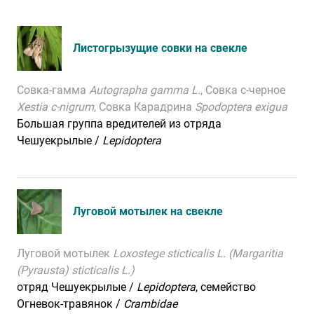
Листогрызущие совки на свекле
Совка-гамма
Autographa gamma L.
, Совка с-черное
Xestia c-nigrum
, Совка Карадрина
Spodoptera exigua
Большая группа вредителей из отряда
Чешуекрылые /
Lepidoptera
Луговой мотылек на свекле
Луговой мотылек
Loxostege
sticticalis L. (Margaritia
(Pyrausta) sticticalis L.)
отряд Чешуекрылые /
Lepidoptera
, семейство
Огневок-травянок /
Crambidae