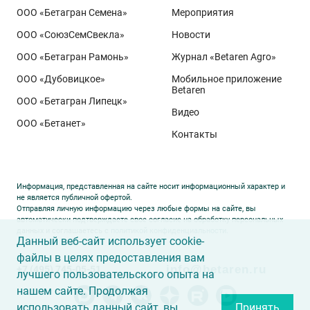
ООО «Бетагран Семена»
Мероприятия
ООО «СоюзСемСвекла»
Новости
ООО «Бетагран Рамонь»
Журнал «Betaren Agro»
ООО «Дубовицкое»
Мобильное приложение
Betaren
ООО «Бетагран Липецк»
Видео
ООО «Бетанет»
Контакты
Информация, представленная на сайте носит информационный характер и
не является публичной офертой.
Отправляя личную информацию через любые формы на сайте, вы
автоматически подтверждаете свое согласие на обработку персональных
данных и соглашаетесь с
политикой конфиденциальности
.
Данный веб-сайт использует cookie-
файлы в целях предоставления вам
info@betaren.ru
+7 (495) 745-05-51
лучшего пользовательского опыта на
нашем сайте. Продолжая
использовать данный сайт, вы
Принять