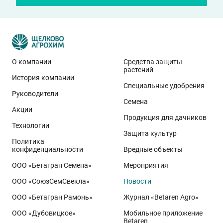
О компании
Средства защиты
растений
История компании
Эти результаты особенно показательны для
Специальные удобрения
условий Приволжского федерального округа. Они
Руководители
Семена
демонстрируют, что потенциал интенсивного сорта
Акции
реализуется при грамотном управлении
Продукция для дачников
Технологии
технологией: сбалансированном минеральном
Защита культур
Политика
питании, эффективной защите растений и точном
конфиденциальности
Вредные объекты
сопровождении посевов. Напомним, что
Ермоловка
ООО «Бетагран Семена»
Мероприятия
относится к новому поколению сортов орловского
ООО «СоюзСемСвекла»
Новости
биотипа озимой пшеницы. Это достижение
департамента селекции и семеноводства «Щёлково
ООО «Бетагран Рамонь»
Журнал «Betaren Agro»
Агрохим». Ей принадлежит рекорд
122,6 ц/га
,
ООО «Дубовицкое»
Мобильное приложение
полученный в Орловской области в 2025 году.
Betaren