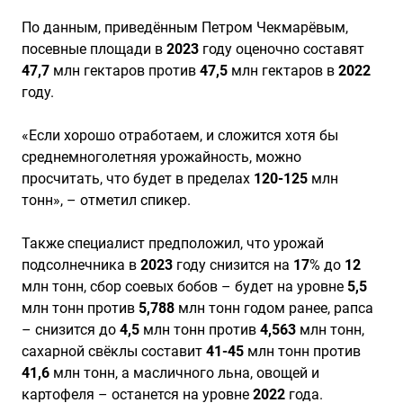
По данным, приведённым Петром Чекмарёвым,
посевные площади в
2023
году оценочно составят
47,7
млн гектаров против
47,5
млн гектаров в
2022
году.
«Если хорошо отработаем, и сложится хотя бы
среднемноголетняя урожайность, можно
просчитать, что будет в пределах
120-125
млн
тонн», – отметил спикер.
Также специалист предположил, что урожай
подсолнечника в
2023
году снизится на
17
% до
12
млн тонн, сбор соевых бобов – будет на уровне
5,5
млн тонн против
5,788
млн тонн годом ранее, рапса
– снизится до
4,5
млн тонн против
4,563
млн тонн,
сахарной свёклы составит
41-45
млн тонн против
41,6
млн тонн, а масличного льна, овощей и
картофеля – останется на уровне
2022
года.