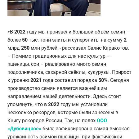
«В
2022
году мы произвели большой объём семян –
более
50
тыс. тонн элиты и суперэлиты на сумму
2
млрд
250
млн рублей, - рассказал Салис Каракотов.
– Помимо традиционных для нас культур –
пшеницы, сои – реализовано много семян
подсолнечника, сахарной свёклы, кукурузы. Прирост
к уровню
2021
года составил порядка
50
%. Сегодня
производство семян является важнейшим
направлением нашей деятельности. Здесь стоит
упомянуть, что в
2022
году мы установили
несколько рекордов, которые были занесены в
Книгу рекордов России. Так, на полях
ООО
«Дубовицкое»
была зафиксирована самая высокая
урожайность озимой пшеницы: при фактической