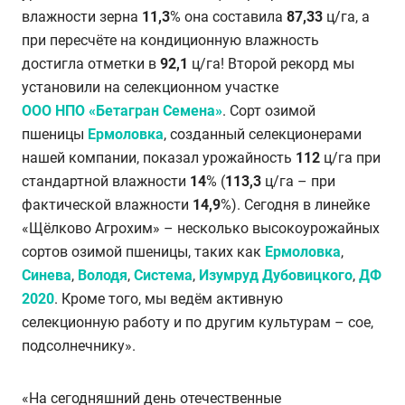
влажности зерна
11,3
% она составила
87,33
ц/га, а
при пересчёте на кондиционную влажность
достигла отметки в
92,1
ц/га! Второй рекорд мы
установили на селекционном участке
ООО НПО «Бетагран Семена»
. Сорт озимой
пшеницы
Ермоловка
, созданный селекционерами
нашей компании, показал урожайность
112
ц/га при
стандартной влажности
14
% (
113,3
ц/га – при
фактической влажности
14,9
%). Сегодня в линейке
«Щёлково Агрохим» – несколько высокоурожайных
сортов озимой пшеницы, таких как
Ермоловка
,
Синева
,
Володя
,
Система
,
Изумруд Дубовицкого
,
ДФ
2020
. Кроме того, мы ведём активную
селекционную работу и по другим культурам – сое,
подсолнечнику».
«На сегодняшний день отечественные