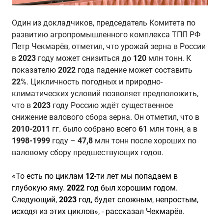
Один из докладчиков,
председатель Комитета по
развитию агропромышленного комплекса ТПП РФ
Петр Чекмар
ё
в
,
отметил, что урожай зерна в России
в
2023
году может снизиться до
120
млн тонн. К
показателю
2022
года падение может составить
22
%. Цикличность погодных и природно-
климатических условий позволяет предположить,
что в
2023
году Россию ждёт существенное
снижение валового сбора зерна. Он отметил, что в
2010-2011
гг. было собрано всего
61
млн тонн, а в
1998-1999
году –
47,8
млн тонн после хороших по
валовому сбору предшествующих годов.
«То есть по циклам
12
-ти лет мы попадаем в
глубокую яму.
2022
год был хорошим годом.
Следующий,
2023
год, будет сложным, непростым,
исходя из этих циклов», - рассказал Чекмарёв.