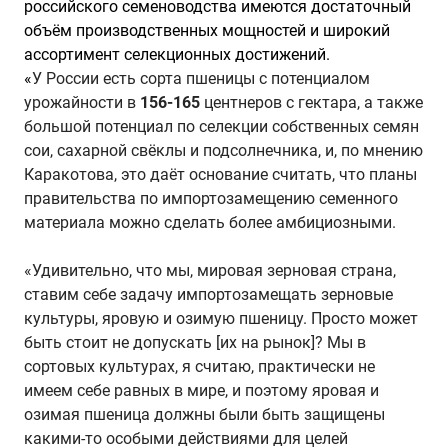
российского семеноводства имеются достаточный
объём производственных мощностей и широкий
ассортимент селекционных достижений.
«
У России есть сорта пшеницы с потенциалом
урожайности в
156
-
165
центнеров с гектара, а также
большой потенциал по селекции собственных семян
сои, сахарной св
ё
клы и подсолнечника
, и, по мнению
Каракотова, это даёт основание считать, что планы
правительства по импортозамещению семенного
материала можно сделать более амбициозными.
«Удивительно, что мы, мировая зерновая страна,
ставим себе задачу импортозамещать зерновые
культуры, яровую и озимую пшеницу. Просто может
быть стоит не допускать
[их на рынок]? Мы в
сортовых культурах, я считаю, практически не
имеем себе равных в мире, и поэтому яровая и
озимая пшеница должны были быть защищены
какими-то особыми действиями для целей