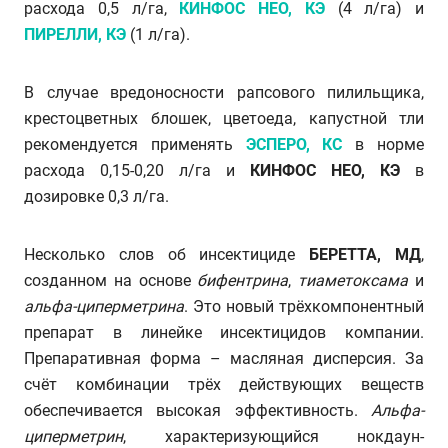
расхода 0,5 л/га,
КИНФОС НЕО, КЭ
(4 л/га) и
ПИРЕЛЛИ, КЭ
(1 л/га).
В случае вредоносности рапсового пилильщика,
крестоцветных блошек, цветоеда, капустной тли
рекомендуется применять
ЭСПЕРО, КС
в норме
расхода 0,15-0,20 л/га и
КИНФОС НЕО, КЭ
в
дозировке 0,3 л/га.
Несколько слов об инсектициде
БЕРЕТТА, МД
,
созданном на основе
бифентрина
,
тиаметоксама
и
альфа-циперметрина
. Это новый трёхкомпонентный
препарат в линейке инсектицидов компании.
Препаративная форма – масляная дисперсия. За
счёт комбинации трёх действующих веществ
обеспечивается высокая эффективность.
Альфа-
циперметрин
, характеризующийся нокдаун-