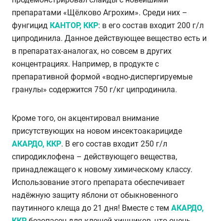
препаратами «Щёлково Агрохим». Среди них –
фунгицид
КАНТОР, ККР
: в его состав входит 200 г/л
ципродинила. Данное действующее вещество есть и
в препаратах-аналогах, но совсем в других
концентрациях. Например, в продукте с
препаративной формой «водно-диспергируемые
гранулы» содержится 750 г/кг ципродинила.
Кроме того, он акцентировал внимание
присутствующих на новом инсектоакарициде
АКАРДО, ККР
. В его состав входит 250 г/л
спиродиклофена – действующего вещества,
принадлежащего к новому химическому классу.
Использование этого препарата обеспечивает
надёжную защиту яблони от обыкновенного
паутинного клеща до 21 дня! Вместе с тем
АКАРДО,
ККР
безопасен для клещей-хищников, что очень