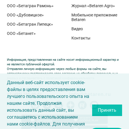
ООО «Бетагран Рамонь»
Журнал «Betaren Agro»
ООО «Дубовицкое»
Мобильное приложение
Betaren
ООО «Бетагран Липецк»
Видео
ООО «Бетанет»
Контакты
Информация, представленная на сайте носит информационный характер и
не является публичной офертой.
Отправляя личную информацию через любые формы на сайте, вы
автоматически подтверждаете свое согласие на обработку персональных
данных и соглашаетесь с
политикой конфиденциальности
.
Данный веб-сайт использует cookie-
файлы в целях предоставления вам
info@betaren.ru
+7 (495) 745-05-51
лучшего пользовательского опыта на
нашем сайте. Продолжая
использовать данный сайт, вы
Принять
соглашаетесь с использованием
нами cookie-файлов. Для получения