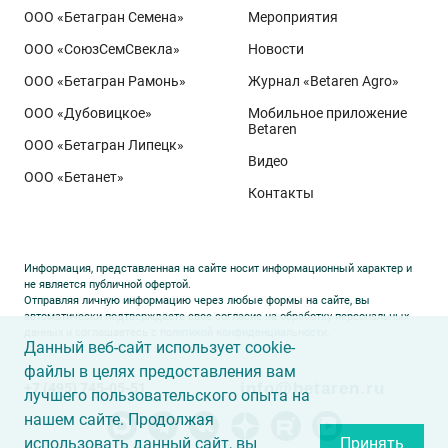
ООО «Бетагран Семена»
Мероприятия
ООО «СоюзСемСвекла»
Новости
ООО «Бетагран Рамонь»
Журнал «Betaren Agro»
ООО «Дубовицкое»
Мобильное приложение
Betaren
ООО «Бетагран Липецк»
Видео
ООО «Бетанет»
Контакты
Информация, представленная на сайте носит информационный характер и
не является публичной офертой.
Отправляя личную информацию через любые формы на сайте, вы
автоматически подтверждаете свое согласие на обработку персональных
данных и соглашаетесь с
политикой конфиденциальности
.
Данный веб-сайт использует cookie-
файлы в целях предоставления вам
info@betaren.ru
+7 (495) 745-05-51
лучшего пользовательского опыта на
нашем сайте. Продолжая
использовать данный сайт, вы
Принять