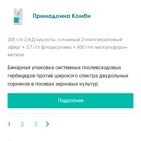
Примадонна Комби
200 г/л
2,4-Д кислоты /сложный 2-этилгексиловый
эфир/
+ 3,7 г/л
флорасулама
+ 600 г/кг
метсульфурон-
метила
Бинарная упаковка системных послевсходовых
гербицидов против широкого спектра двудольных
сорняков в посевах зерновых культур
Подробнее
1
2
3