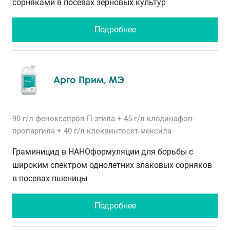
сорняками в посевах зерновых культур
Подробнее
Арго Прим, МЭ
90 г/л
феноксапроп-П-этила
+ 45 г/л
клодинафоп-
пропаргила
+ 40 г/л
клоквинтосет-мексила
Граминицид в НАНОформуляции для борьбы с
широким спектром однолетних злаковых сорняков
в посевах пшеницы
Подробнее