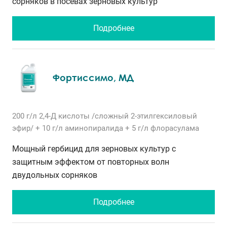
сорняков в посевах зерновых культур
Подробнее
Фортиссимо, МД
200 г/л
2,4-Д кислоты /сложный 2-этилгексиловый
эфир/
+ 10 г/л
аминопиралида
+ 5 г/л
флорасулама
Мощный гербицид для зерновых культур с
защитным эффектом от повторных волн
двудольных сорняков
Подробнее