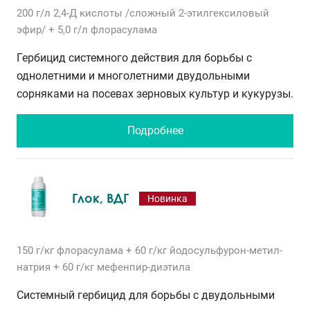
200 г/л
2,4-Д кислоты /сложный 2-этилгексиловый
эфир/
+ 5,0 г/л
флорасулама
Гербицид системного действия для борьбы с
однолетними и многолетними двудольными
сорняками на посевах зерновых культур и кукурузы.
Подробнее
Глок, ВДГ
Новинка
150 г/кг
флорасулама
+ 60 г/кг
йодосульфурон-метил-
натрия
+ 60 г/кг
мефенпир-диэтила
Системный гербицид для борьбы с двудольными